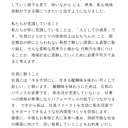
していく様子を見て、幼いながら にも、将来、私も地域
貢献ができる職につきたいと志すようになりました。
私たちが意識していること
私たちが常に意識していることは、「人としての成長」で
す。社員ひとりひとりの技術向上はもちろんの こと、固
定概念の枠にとらわれない発想で難しい課題にも真摯に取
り組む。そんな柔軟な思考力と確かな 行動力を身につけ
ることが、地域社会に貢献していくために必要不可欠であ
ると考えます。
社員に願うこと
社員には「今を大切にし、生きる醍醐味を味わい尽くして
欲しい」と願います。 醍醐味を味わうにためは、公私の
バランスが必要です。 私生活が充実していないと、仕事
への情熱が希薄になりパフォーマンスの低下につながりま
す。 ですから私は、社員ファーストを念頭に私生活面で
もサポートできるような社内環境づくりを目指します。
最後に、今後もお客様と共に未来へ進み、持続可能な社会
の構築に向けて、共い発展していくことをお約束 いたし