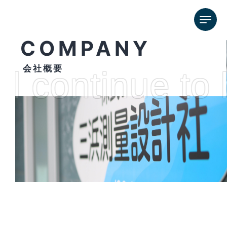
COMPANY
会社概要
ll continue to