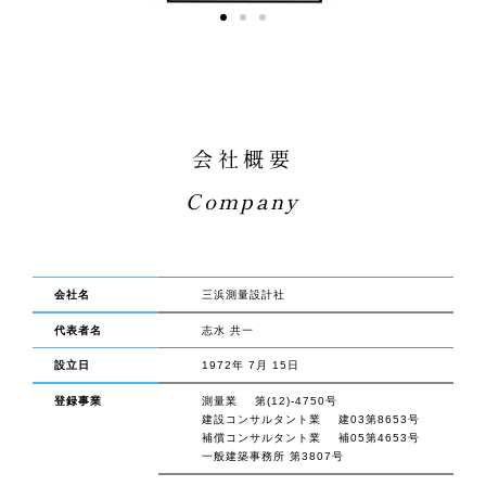
会社概要
Company
会社名
三浜測量設計社
代表者名
志水 共一
設立日
1972年 7月 15日
登録事業
測量業
第(12)-4750号
建設コンサルタント業
建03第8653号
補償コンサルタント業
補05第4653号
一般建築事務所 第3807号