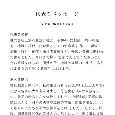
代表者メッセージ
Top messege
代表者挨拶
株式会社三浜測量設計社は、令和4年に創業50周年を迎
え、地域に根付いた企業としての使命感を 胸に、調査・
測量・設計・補償・発注者支援など、幅広い業務に携わっ
て参りました。今日まで様々 な形で支えてくださいまし
たお客様をはじめ、関係各所、地域の皆様のご支援ご協力
によるものと深 く感謝申し上げます。
私の原動力
弊社創業と同じ年、私の生まれ育った姫戸町(現:上天草市)
では未曾有の大水害が発生し、母を含む 3人の家族を失
い、天災の恐ろしさを体験しました。(当時5歳) 災害の爪
痕は大きく、河川の決壊や道路の寸断、家屋倒壊など、た
くさんの人たちが甚大な被害をうけ ました。 しかし、建
設、測量設計関係の皆様方のご尽力により、瞬く間に復興